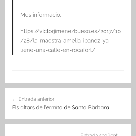
Més informació:
https://victorjimenezbueso.es/2017/10
/28/la-maestra-amelia-ibanez-ya-
tiene-una-calle-en-rocafort/
A
Navegació
r
Entrada anterior
d'entrades
x
Els altars de l’ermita de Santa Bàrbara
i
v
a
d
Entrada següent