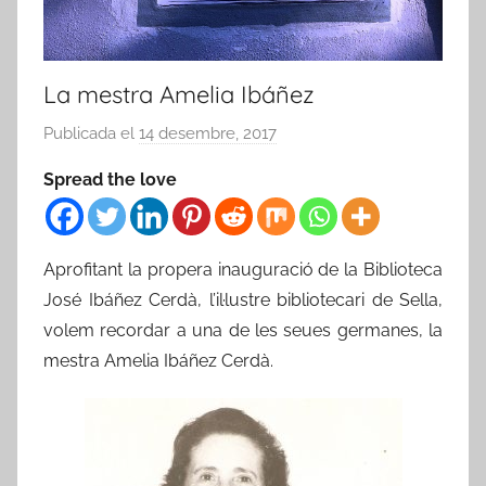
La mestra Amelia Ibáñez
Publicada el
14 desembre, 2017
p
e
Spread the love
r
a
r
Aprofitant la propera inauguració de la Biblioteca
x
José Ibáñez Cerdà, l’il·lustre bibliotecari de Sella,
i
volem recordar a una de les seues germanes, la
v
e
mestra Amelia Ibáñez Cerdà.
r