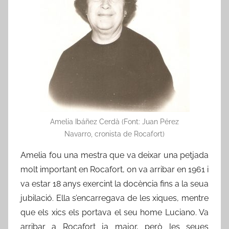
Amelia Ibáñez Cerdà (Font: Juan Pérez
Navarro, cronista de Rocafort)
Amelia fou una mestra que va deixar una petjada
molt important en Rocafort, on va arribar en 1961 i
va estar 18 anys exercint la docència fins a la seua
jubilació. Ella s’encarregava de les xiques, mentre
que els xics els portava el seu home Luciano. Va
arribar a Rocafort ja major, però les seues