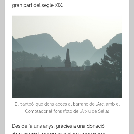
gran part del segle XIX.
El panteó, que dona accés al barranc de l’Arc, amb el
Comptador al fons (foto de l’Arxiu de Sella)
Des de fa uns anys, gràcies a una donació