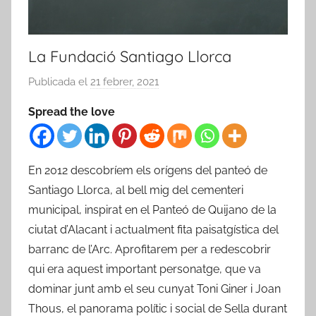
La Fundació Santiago Llorca
Publicada el
21 febrer, 2021
p
e
Spread the love
r
a
r
En 2012 descobríem els orígens del panteó de
x
Santiago Llorca, al bell mig del cementeri
i
municipal, inspirat en el Panteó de Quijano de la
v
e
ciutat d’Alacant i actualment fita paisatgística del
r
barranc de l’Arc. Aprofitarem per a redescobrir
qui era aquest important personatge, que va
dominar junt amb el seu cunyat Toni Giner i Joan
Thous, el panorama polític i social de Sella durant