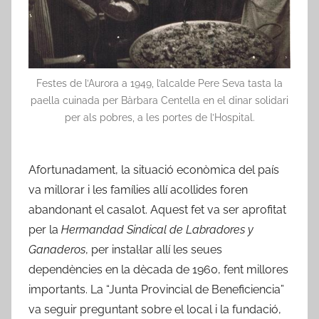
Festes de l’Aurora a 1949, l’alcalde Pere Seva tasta la
paella cuinada per Bàrbara Centella en el dinar solidari
per als pobres, a les portes de l’Hospital.
Afortunadament, la situació econòmica del país
va millorar i les famílies allí acollides foren
abandonant el casalot. Aquest fet va ser aprofitat
per la
Hermandad Sindical de Labradores y
Ganaderos
, per instal·lar allí les seues
dependències en la dècada de 1960, fent millores
importants. La “Junta Provincial de Beneficiencia”
va seguir preguntant sobre el local i la fundació,