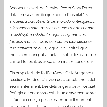
Segons un escrit de l’alcalde Pedro Seva Ferrer
datat en 1957, l’edifici que acollia l’hospital “
se
encuentra actualmente deteriorado, anti-higiénico
e incómodo para los fines que fue creado cuando
se instituyó, no obstante, sigue cobijando tres
familias menesterosas, que aúnan diez personas
que conviven en él
” [2]. Aquell vell edifici, que
molts hem conegut apuntalat sobre les cases del
carrer Hospital, es trobava en males condicions.
Els propietaris de l’edifici (Ángel Ortiz Aragonés)
residien a Madrid i s’havien desatés totalment del
seu manteniment. Des dels orígens del «Hospital
Refugio de Ancianos» existia un gravamen sobre
la fundació de 50 pessetes, en aquell moment
una quantitat totalment insuficient per a la