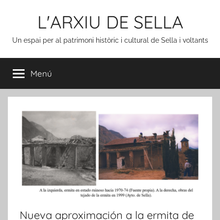
Vés
L'ARXIU DE SELLA
al
contingut
Un espai per al patrimoni històric i cultural de Sella i voltants
Menú
Nueva aproximación a la ermita de