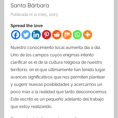
Santa Bárbara
Publicada el
11 març, 2023
p
e
Spread the love
r
a
r
Nuestro conocimiento local aumenta día a día.
x
Uno de los campos cuyos enigmas intento
i
clarificar es el de la cultura religiosa de nuestro
v
e
territorio, en el que últimamente han tenido lugar
r
avances significativos que nos permiten plantear
y sugerir nuevas posibilidades y acercarnos un
poco más a la realidad que tanto desconocemos.
Este escrito es un pequeño adelanto del trabajo
que estoy realizando.