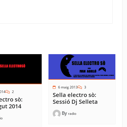
6 maig 2013
3
2014
2
Sella electro sò:
ectro sò:
Sessió Dj Selleta
gut 2014
By
radio
io