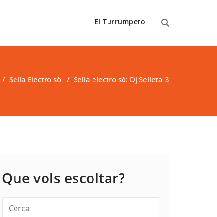
El Turrumpero
/
Sella Electro sò
/
Sella electro sò: Dj Selleta 3
Que vols escoltar?