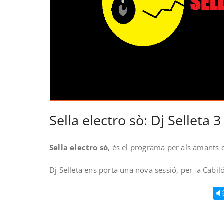
Sella electro sò: Dj Selleta 3
Sella electro sò
, és el programa per als amants 
Dj Selleta ens porta una nova sessió, per a Cabil
V