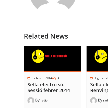
Related News
17 febrer 2014
4
1 gener 
Sella electro sò:
Sella el
Sessió febrer 2014
Benvin
By
By
radio
rad