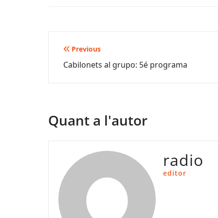
Navegació
Previous
Cabilonets al grupo: 5é programa
d'entrades
Quant a l'autor
radio
editor