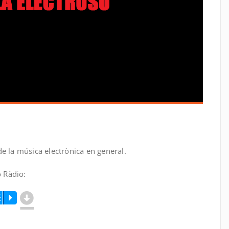
de la música electrònica en general.
ó Ràdio:
d
m
P