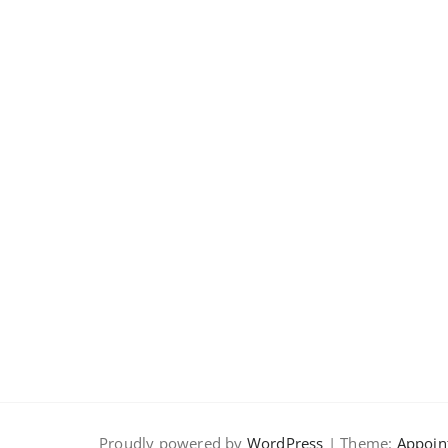
Proudly powered by
WordPress
| Theme:
Appoin