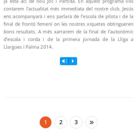
Ja està ací de nou Joc i Partida. En aquest programa vos
contarem l’actualitat més immediata del nostre club. Jesús
ens acompanyarà i ens parlarà de l’escola de pilota i de la
final de frontó femení on les nostres xiquetes obtingueren
bons resultats. A més xarrarem de la final de l’autonòmic
d’escala i corda i de la primera jornada de la Lliga a
Llargues i Palma 2014.
Vm
P
Paginació
1
2
3
de