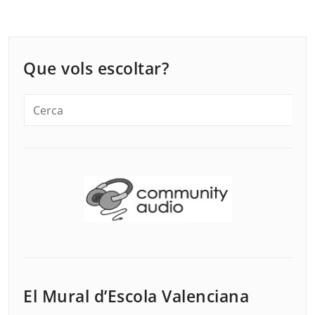
les
entrades
Que vols escoltar?
El Mural d’Escola Valenciana