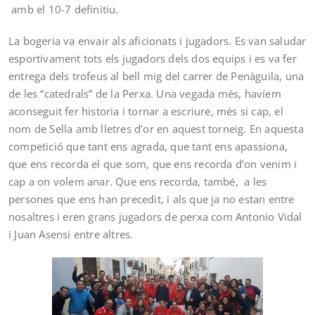
amb el 10-7 definitiu.
La bogeria va envair als aficionats i jugadors. Es van saludar
esportivament tots els jugadors dels dos equips i es va fer
entrega dels trofeus al bell mig del carrer de Penàguila, una
de les “catedrals” de la Perxa. Una vegada més, havíem
aconseguit fer historia i tornar a escriure, més si cap, el
nom de Sella amb lletres d’or en aquest torneig. En aquesta
competició que tant ens agrada, que tant ens apassiona,
que ens recorda el que som, que ens recorda d’on venim i
cap a on volem anar. Que ens recorda, també, a les
persones que ens han precedit, i als que ja no estan entre
nosaltres i eren grans jugadors de perxa com Antonio Vidal
i Juan Asensi entre altres.