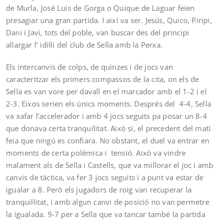
de Murla, José Luis de Gorga o Quique de Laguar feien
presagiar una gran partida. I així va ser. Jesús, Quico, Piripi,
Dani i Javi, tots del poble, van buscar des del principi
allargar l’ idil·li del club de Sella amb la Perxa.
Els intercanvis de colps, de quinzes i de jocs van
caracteritzar els primers compassos de la cita, on els de
Sella es van vore per davall en el marcador amb el 1-2 i el
2-3. Eixos serien els únics moments. Després del 4-4, Sella
va xafar l’accelerador i amb 4 jocs seguits pa posar un 8-4
que donava certa tranquilitat. Això si, el precedent del matí
feia que ningú es confiara. No obstant, el duel va entrar en
moments de certa polèmica i tensió. Això va vindre
malament als de Sella i Castells, que va millorar el joc i amb
canvis de tàctica, va fer 3 jocs seguits i a punt va estar de
igualar a 8. Però els jugadors de roig van recuperar la
tranquil·litat, i amb algun canvi de posició no van permetre
la igualada. 9-7 per a Sella que va tancar també la partida