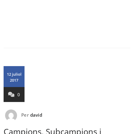
12 juliol
2017
0
Per
david
Campions, Subcampions i