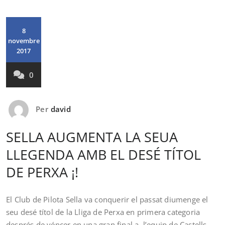
8
novembre
2017
0
Per
david
SELLA AUGMENTA LA SEUA
LLEGENDA AMB EL DESÉ TÍTOL
DE PERXA ¡!
El Club de Pilota Sella va conquerir el passat diumenge el
seu desé títol de la Lliga de Perxa en primera categoria
després de véncer en una gran final a l’equip de Castells.