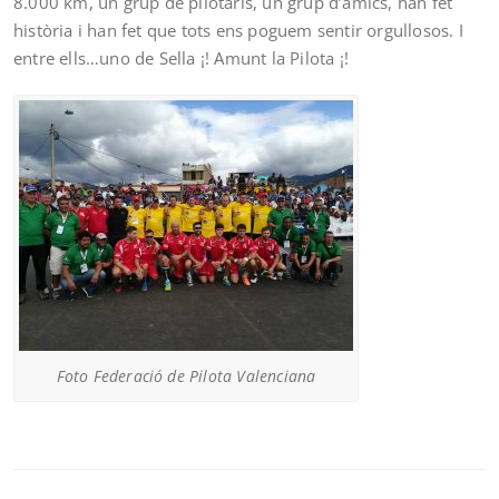
8.000 km, un grup de pilotaris, un grup d’amics, han fet
història i han fet que tots ens poguem sentir orgullosos. I
entre ells…uno de Sella ¡! Amunt la Pilota ¡!
Foto Federació de Pilota Valenciana