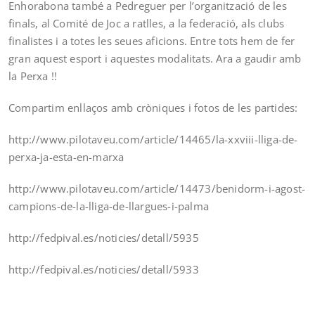
Enhorabona també a Pedreguer per l’organització de les
finals, al Comité de Joc a ratlles, a la federació, als clubs
finalistes i a totes les seues aficions. Entre tots hem de fer
gran aquest esport i aquestes modalitats. Ara a gaudir amb
la Perxa !!
Compartim enllaços amb cròniques i fotos de les partides:
http://www.pilotaveu.com/article/14465/la-xxviii-lliga-de-
perxa-ja-esta-en-marxa
http://www.pilotaveu.com/article/14473/benidorm-i-agost-
campions-de-la-lliga-de-llargues-i-palma
http://fedpival.es/noticies/detall/5935
http://fedpival.es/noticies/detall/5933