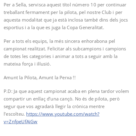
Per a Sella, servisca aquest títol número 10 per continuar
treballant fermament per la pilota, pel nostre Club i per
aquesta modalitat que ja està inclosa també dins dels jocs
esportius i a la que es juga la Copa Generalitat.
Per a tots els equips, la més sincera enhorabona pel
campionat realitzat. Felicitar als subcampions i campions
de totes les categories i animar a tots a seguir amb la
mateixa força i il·lusió.
Amunt la Pilota, Amunt la Perxa !!
P.D: Ja que aquest campionat acaba en plena tardor volem
compartir un enllaç d’una cançò. No és de pilota, però
segur que vos agradarà llegir la crònica mentre
l’escolteu.
https://www.youtube.com/watch?
v=ZnfpeUfAiGw