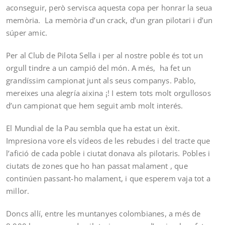
aconseguir, però servisca aquesta copa per honrar la seua
memòria. La memòria d’un crack, d’un gran pilotari i d’un
súper amic.
Per al Club de Pilota Sella i per al nostre poble és tot un
orgull tindre a un campió del món. A més, ha fet un
grandíssim campionat junt als seus companys. Pablo,
mereixes una alegría aixina ¡! I estem tots molt orgullosos
d’un campionat que hem seguit amb molt interés.
El Mundial de la Pau sembla que ha estat un èxit.
Impresiona vore els vídeos de les rebudes i del tracte que
l’afició de cada poble i ciutat donava als pilotaris. Pobles i
ciutats de zones que ho han passat malament , que
continúen passant-ho malament, i que esperem vaja tot a
millor.
Doncs allí, entre les muntanyes colombianes, a més de