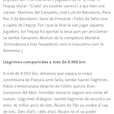
l’equip titular. “Criats” als nostres carrers i a qui hem vist
crèxier. Martines del Campello, José Luís de Benidorm, Pere
Roc II de Benidorm, Santi de Finestrat i Pablo de Sella com
a capità de l’equip. Tot i que la final la van jugar aquests
jugadors, tot l’equip ha aportat la seua part per proclamar-
se també Campions Aboluts de la competició Mundial.
Enhorabona a tota l’expedició, tant la masculina com la
femenina ¡!
Llàgrimes compartides a més de 8.000 km
A més de 8.000 km, distancia que separa la ciutat
colombiana de Pastura amb Sella, també havien llàgrimes.
Pablo s’emocionava després de l’últim quinze. Eren
Campions del Món. Increïble sensació segons ens conta ell
mateix. Llàgrimes d’alegria i també llàgrimes de record a un
amic. Al millor amic de tots. Álvaro de Tibi va vindre al cap
de tots. Dels d’allí, i dels d’ací. Álvaro no el va poder