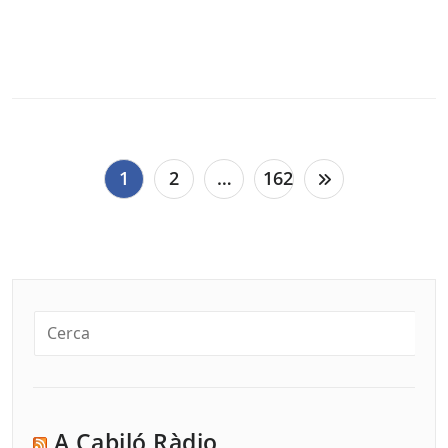
Paginació
1
2
…
162
de
les
entrades
A Cabiló Ràdio