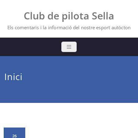
Skip
to
Club de pilota Sella
content
Els comentaris i la informació del nostre esport autòcton
Inici
26