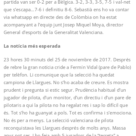
partida van ser 0-2 per a Bèlgica. 3-2, 3-3, 3-5, 7-5 i val-net
que s’escapa…7-6 i definitiu 8-6. Sebastià ens ho va contar
via whatsapp en directe des de Colòmbia on ha estat
acompanyant a l’equip junt Josep Miquel Moya, director
General d’esports de la Generalitat Valenciana.
La notícia més esperada
23 hores 30 minuts del 25 de noviembre de 2017. Després
de rebre la gran notícia cride a Fermín Vidal (pare de Pablo)
per telèfon. Li comunique que la selecció ha quedat
campiona de Llargues. No s’ho acaba de creure. Es mostra
prudent i pregunta si estic segur. Prudència habitual d’un
jugador de pilota, d’un monitor, d’un directiu i d’un pare de
pilotaris a qui la pilota no ha regalat res i sap lo difícil que
és. Tot s’ho ha guanyat a pols. Tot es confirma i s’emociona.
No és per a menys. La selecció valenciana de pilota
reconquistava les Llargues després de molts anys. Massa
anys pot ser. I ho feia amb 5 jugadors de la “terreta” a