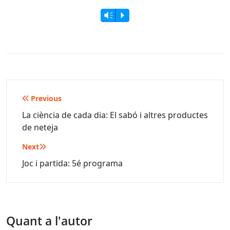
Vm
P
Navegació
Previous
d'entrades
La ciència de cada dia: El sabó i altres productes
de neteja
Next
Joc i partida: 5é programa
Quant a l'autor